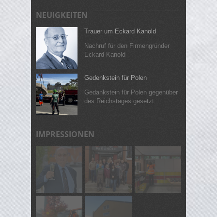
NEUIGKEITEN
Trauer um Eckard Kanold
Nachruf für den Firmengründer
Eckard Kanold
Gedenkstein für Polen
Gedankstein für Polen gegenüber
des Reichstages gesetzt
IMPRESSIONEN