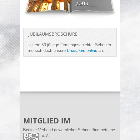
JUBILÄUMSBROSCHÜRE
UNSE
Unsere 50-jährige Firmengeschichte. Schauen
Gehen 
Sie sich doch unsere
Broschüre online
an.
50-jäh
in bew
MITGLIED IM
Berliner Verband gewerblicher Schneeräumbetriebe
e.V.