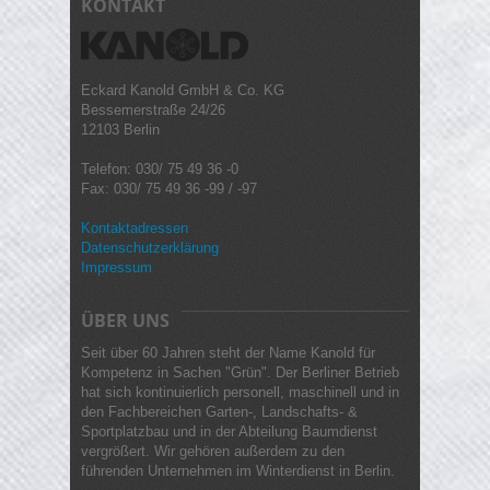
KONTAKT
Eckard Kanold GmbH & Co. KG
Bessemerstraße 24/26
12103 Berlin
Telefon: 030/ 75 49 36 -0
Fax: 030/ 75 49 36 -99 / -97
Kontaktadressen
Datenschutzerklärung
Impressum
ÜBER UNS
Seit über 60 Jahren steht der Name Kanold für
Kompetenz in Sachen "Grün". Der Berliner Betrieb
hat sich kontinuierlich personell, maschinell und in
den Fachbereichen Garten-, Landschafts- &
Sportplatzbau und in der Abteilung Baumdienst
vergrößert. Wir gehören außerdem zu den
führenden Unternehmen im Winterdienst in Berlin.