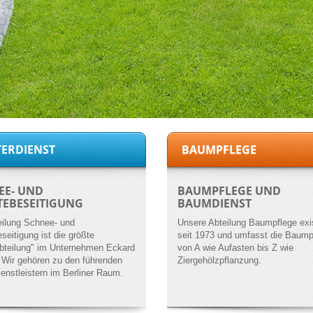
ERDIENST
BAUMPFLEGE
EE- UND
BAUMPFLEGE UND
TEBESEITIGUNG
BAUMDIENST
eilung Schnee- und
Unsere Abteilung Baumpflege exis
seitigung ist die größte
seit 1973 und umfasst die Baump
bteilung" im Unternehmen Eckard
von A wie Aufasten bis Z wie
 Wir gehören zu den führenden
Ziergehölzpflanzung.
ienstleistern im Berliner Raum.