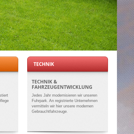
TECHNIK
TECHNIK &
FAHRZEUGENTWICKLUNG
tiert
Jedes Jahr modernisieren wir unseren
flege
Fuhrpark. An registrierte Unternehmen
vermitteln wir hier unsere modernen
Gebrauchtfahrzeuge.