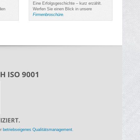
Eine Erfolgsgeschichte – kurz erzählt.
Unser F
den
Werfen Sie einen Blick in unsere
jährige
Firmenbroschüre.
sich d
H ISO 9001
IZIERT.
er
betriebseigenes Qualitätsmanagement.