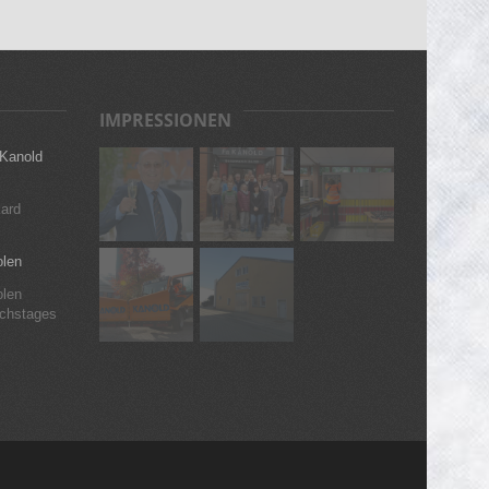
IMPRESSIONEN
 Kanold
ard
olen
olen
ichstages