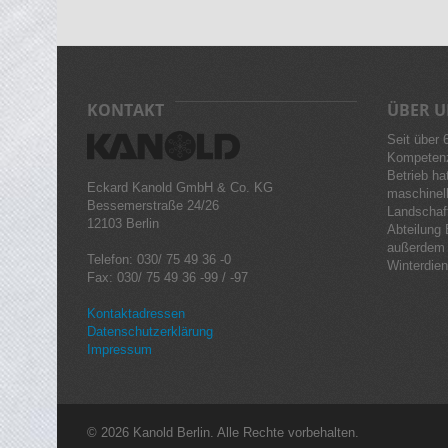
KONTAKT
ÜBER U
Seit über 
Kompetenz
Betrieb hat
Eckard Kanold GmbH & Co. KG
maschinell
Bessemerstraße 24/26
Landschaft
12103 Berlin
Abteilung 
außerdem 
Telefon: 030/ 75 49 36 -0
Winterdiens
Fax: 030/ 75 49 36 -99 / -97
Kontaktadressen
Datenschutzerklärung
Impressum
© 2026 Kanold Berlin. Alle Rechte vorbehalten.