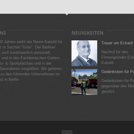
NS
NEUIGKEITEN
60 Jahren steht der Name Kanold für
Trauer um Eckard
 in Sachen "Grün". Der Berliner
Nachruf für den
 sich kontinuierlich personell,
Firmengründer Eck
 und in den Fachbereichen Garten-,
Kanold
s- & Sportplatzbau und in der
Baumdienst vergrößert. Wir gehören
Gedenkstein für P
zu den führenden Unternehmen im
t in Berlin.
Gedankstein für P
gegenüber des Re
gesetzt