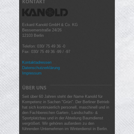
KONTAKT
Eckard Kanold GmbH & Co. KG
Bessemerstraße 24/26
12103 Berlin
Telefon: 030/ 75 49 36 -0
Fax: 030/ 75 49 36 -99 / -97
Kontaktadressen
Datenschutzerklärung
Impressum
ÜBER UNS
Seit über 60 Jahren steht der Name Kanold für
Kompetenz in Sachen "Grün". Der Berliner Betrieb
hat sich kontinuierlich personell, maschinell und in
den Fachbereichen Garten-, Landschafts- &
Sportplatzbau und in der Abteilung Baumdienst
vergrößert. Wir gehören außerdem zu den
führenden Unternehmen im Winterdienst in Berlin.