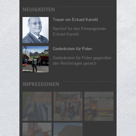
NEUIGKEITEN
Trauer um Eckard Kanold
Nachruf für den Firmengründer
Eckard Kanold
Gedenkstein für Polen
Gedankstein für Polen gegenüber
des Reichstages gesetzt
IMPRESSIONEN