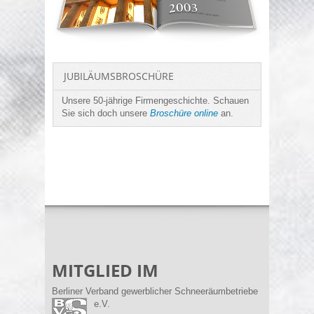
JUBILÄUMSBROSCHÜRE
UNSE
Unsere 50-jährige Firmengeschichte. Schauen
Gehen 
Sie sich doch unsere
Broschüre online
an.
50-jäh
in bew
MITGLIED IM
Berliner Verband gewerblicher Schneeräumbetriebe
e.V.