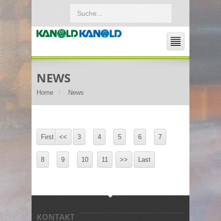
NEWS
Home
News
First
<<
3
4
5
6
7
8
9
10
11
>>
Last
KONTAKT