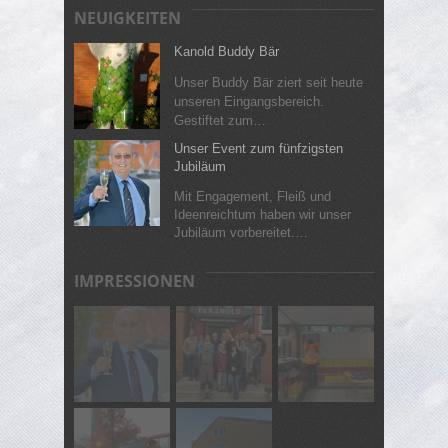
NEUIGKEITEN
Kanold Buddy Bär
Unser Buddy Bär ziert seit heute
unseren Eingangsbereich.
Gestiftet zum…
Unser Event zum fünfzigsten
Jubiläum
Mit Engagement, Fleiß und
Ideenreichtum haben wir unser
Jubiläum vorbereitet.…
IMPRESSIONEN