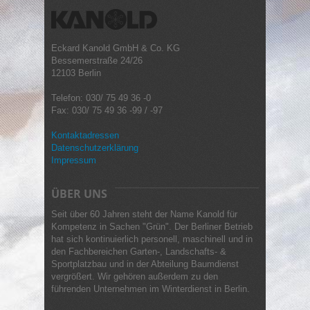
Eckard Kanold GmbH & Co. KG
Bessemerstraße 24/26
12103 Berlin
Telefon: 030/ 75 49 36 -0
Fax: 030/ 75 49 36 -99 / -97
Kontaktadressen
Datenschutzerklärung
Impressum
ÜBER UNS
Seit über 60 Jahren steht der Name Kanold für
Kompetenz in Sachen "Grün". Der Berliner Betrieb
hat sich kontinuierlich personell, maschinell und in
den Fachbereichen Garten-, Landschafts- &
Sportplatzbau und in der Abteilung Baumdienst
vergrößert. Wir gehören außerdem zu den
führenden Unternehmen im Winterdienst in Berlin.