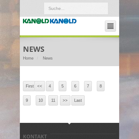
NEWS
Home
News
First
<<
4
5
6
7
8
9
10
11
>>
Last
KONTAKT