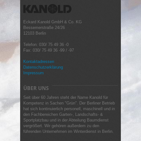
Eckard Kanold GmbH & Co. KG
Bessemerstraße 24/26
12103 Berlin
Telefon: 030/ 75 49 36 -0
Fax: 030/ 75 49 36 -99 / -97
Kontaktadressen
Datenschutzerklärung
Impressum
ÜBER UNS
Seit über 60 Jahren steht der Name Kanold für
Kompetenz in Sachen "Grün". Der Berliner Betrieb
hat sich kontinuierlich personell, maschinell und in
den Fachbereichen Garten-, Landschafts- &
Sportplatzbau und in der Abteilung Baumdienst
vergrößert. Wir gehören außerdem zu den
führenden Unternehmen im Winterdienst in Berlin.