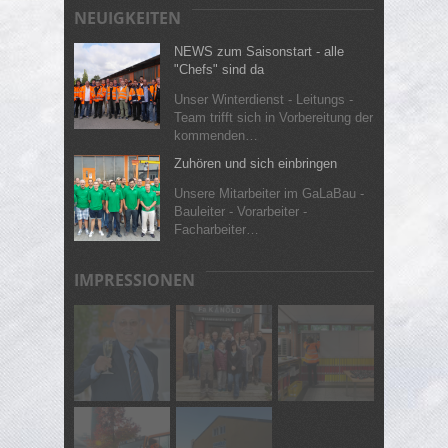
NEUIGKEITEN
NEWS zum Saisonstart - alle
"Chefs" sind da
Unser Winterdienst - Leitungs -
Team trifft sich in Vorbereitung der
kommenden…
Zuhören und sich einbringen
Unsere Mitarbeiter im GaLaBau -
Bauleiter - Vorarbeiter -
Facharbeiter…
IMPRESSIONEN